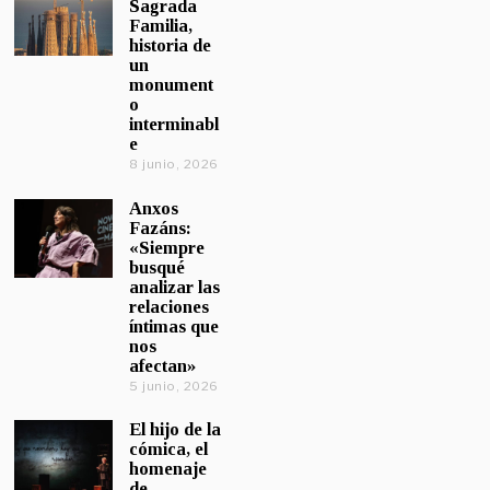
Sagrada
Familia,
historia de
un
monument
o
interminabl
e
8 junio, 2026
Anxos
Fazáns:
«Siempre
busqué
analizar las
relaciones
íntimas que
nos
afectan»
5 junio, 2026
El hijo de la
cómica, el
homenaje
de