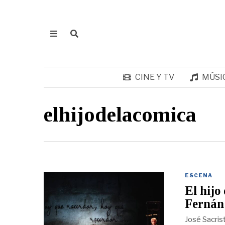
CINE Y TV
MÚSI
elhijodelacomica
ESCENA
El hijo
Fernán
José Sacrist