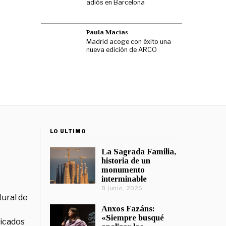
adiós en Barcelona
Paula Macías
Madrid acoge con éxito una
nueva edición de ARCO
LO ÚLTIMO
La Sagrada Familia,
historia de un
monumento
interminable
8 junio, 2026
tural de
Anxos Fazáns:
«Siempre busqué
licados