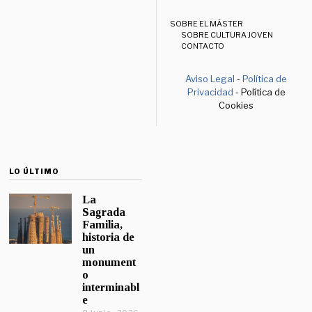
SOBRE EL MÁSTER
SOBRE CULTURA JOVEN
CONTACTO
Aviso Legal
-
Política de
Privacidad
- Política de
Cookies
LO ÚLTIMO
La
Sagrada
Familia,
historia de
un
monument
o
interminabl
e