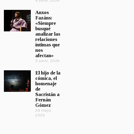
8 junio, 2026
Anxos
Fazáns:
«Siempre
busqué
analizar las
relaciones
íntimas que
nos
afectan»
5 junio, 2026
El hijo de la
cómica, el
homenaje
de
Sacristán a
Fernán
Gómez
28 mayo,
2026