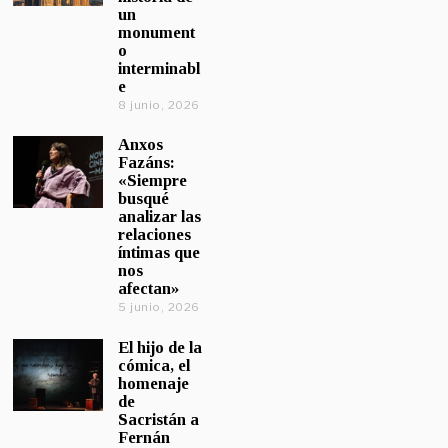
un
monument
o
interminabl
e
8 junio, 2026
Anxos
Fazáns:
«Siempre
busqué
analizar las
relaciones
íntimas que
nos
afectan»
5 junio, 2026
El hijo de la
cómica, el
homenaje
de
Sacristán a
Fernán