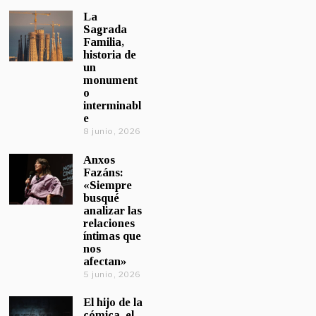
La
Sagrada
Familia,
historia de
un
monument
o
interminabl
e
8 junio, 2026
Anxos
Fazáns:
«Siempre
busqué
analizar las
relaciones
íntimas que
nos
afectan»
5 junio, 2026
El hijo de la
cómica, el