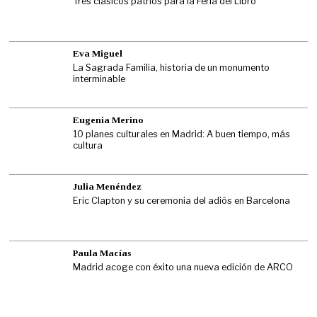
Tres clásicos patrios para la Feria del Libro
Eva Miguel
La Sagrada Familia, historia de un monumento
interminable
Eugenia Merino
10 planes culturales en Madrid: A buen tiempo, más
cultura
Julia Menéndez
Eric Clapton y su ceremonia del adiós en Barcelona
Paula Macías
Madrid acoge con éxito una nueva edición de ARCO