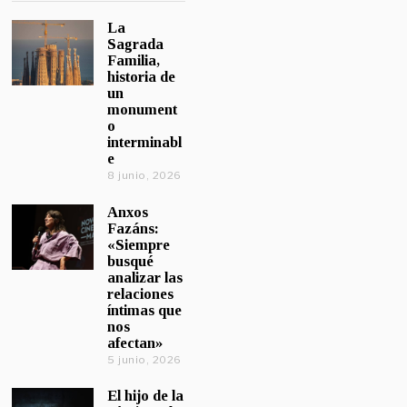
La
Sagrada
Familia,
historia de
un
monument
o
interminabl
e
8 junio, 2026
Anxos
Fazáns:
«Siempre
busqué
analizar las
relaciones
íntimas que
nos
afectan»
5 junio, 2026
El hijo de la