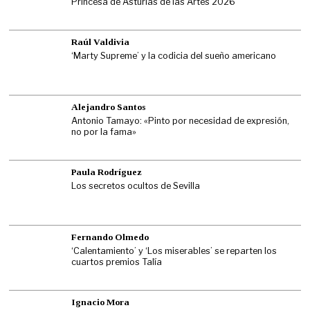
Princesa de Asturias de las Artes 2026
Raúl Valdivia
‘Marty Supreme’ y la codicia del sueño americano
Alejandro Santos
Antonio Tamayo: «Pinto por necesidad de expresión,
no por la fama»
Paula Rodríguez
Los secretos ocultos de Sevilla
Fernando Olmedo
‘Calentamiento’ y ‘Los miserables’ se reparten los
cuartos premios Talía
Ignacio Mora