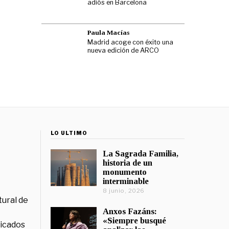
adiós en Barcelona
Paula Macías
Madrid acoge con éxito una
nueva edición de ARCO
LO ÚLTIMO
La Sagrada Familia,
historia de un
monumento
interminable
8 junio, 2026
tural de
Anxos Fazáns:
«Siempre busqué
licados