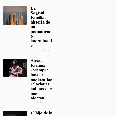
La
Sagrada
Familia,
historia de
un
monument
o
interminabl
e
8 junio, 2026
Anxos
Fazáns:
«Siempre
busqué
analizar las
relaciones
íntimas que
nos
afectan»
5 junio, 2026
El hijo de la