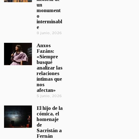
un
monument
o
interminabl
e
8 junio, 2026
Anxos
Fazáns:
«Siempre
busqué
analizar las
relaciones
íntimas que
nos
afectan»
5 junio, 2026
El hijo de la
cómica, el
homenaje
de
Sacristán a
Fernán