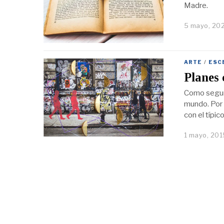
Madre.
5 mayo, 20
ARTE
/
ESC
Planes 
Como segura
mundo. Por 
con el típi
1 mayo, 201