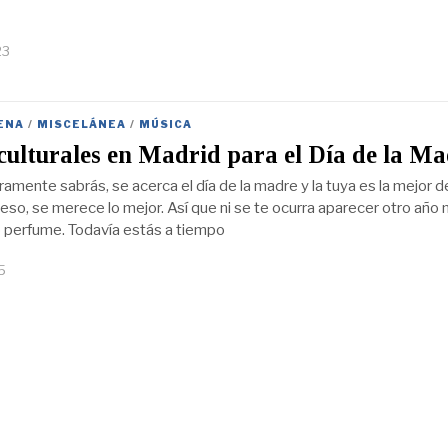
23
ENA
/
MISCELÁNEA
/
MÚSICA
culturales en Madrid para el Día de la M
mente sabrás, se acerca el día de la madre y la tuya es la mejor d
eso, se merece lo mejor. Así que ni se te ocurra aparecer otro año
co perfume. Todavía estás a tiempo
5