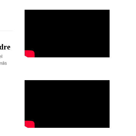
adre
el
 más