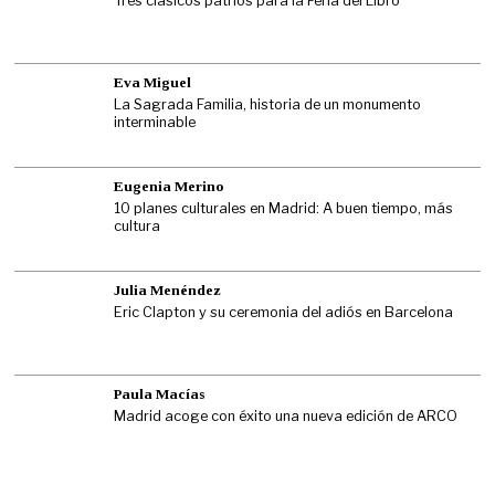
Tres clásicos patrios para la Feria del Libro
Eva Miguel
La Sagrada Familia, historia de un monumento
interminable
Eugenia Merino
10 planes culturales en Madrid: A buen tiempo, más
cultura
Julia Menéndez
Eric Clapton y su ceremonia del adiós en Barcelona
Paula Macías
Madrid acoge con éxito una nueva edición de ARCO