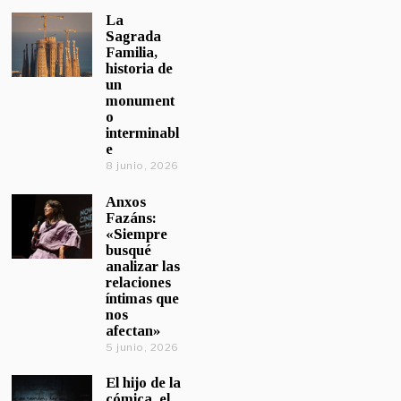
La
Sagrada
Familia,
historia de
un
monument
o
interminabl
e
8 junio, 2026
Anxos
Fazáns:
«Siempre
busqué
analizar las
relaciones
íntimas que
nos
afectan»
5 junio, 2026
El hijo de la
cómica, el