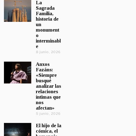
La
Sagrada
Familia,
historia de
un
monument
o
interminabl
e
8 junio, 2026
Anxos
Fazáns:
«Siempre
busqué
analizar las
relaciones
íntimas que
nos
afectan»
5 junio, 2026
El hijo de la
cómica, el