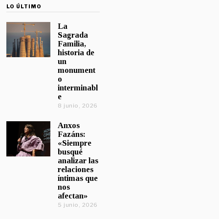
LO ÚLTIMO
La
Sagrada
Familia,
historia de
un
monument
o
interminabl
e
8 junio, 2026
Anxos
Fazáns:
«Siempre
busqué
analizar las
relaciones
íntimas que
nos
afectan»
5 junio, 2026