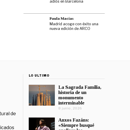
adiós en Barcelona
Paula Macías
Madrid acoge con éxito una
nueva edición de ARCO
LO ÚLTIMO
La Sagrada Familia,
historia de un
monumento
interminable
8 junio, 2026
tural de
Anxos Fazáns:
«Siempre busqué
licados