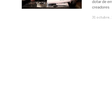
dotar de em
creadores
31 octubre,