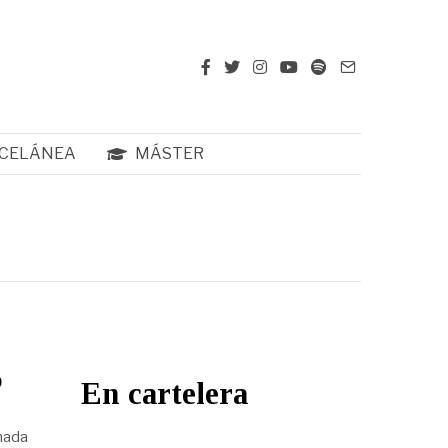
CELÁNEA
MÁSTER
o
En cartelera
onada