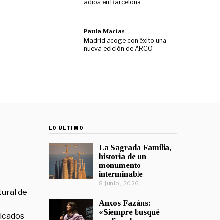
adiós en Barcelona
Paula Macías
Madrid acoge con éxito una
nueva edición de ARCO
LO ÚLTIMO
La Sagrada Familia,
historia de un
monumento
interminable
8 junio, 2026
tural de
Anxos Fazáns:
«Siempre busqué
licados