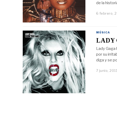
de la histo
6 febrero, 
MÚSICA
LADY 
Lady Gaga h
por su irrit
diga y se po
7 junio, 201