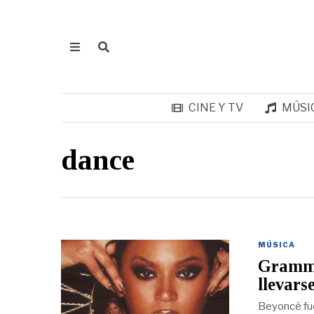
CINE Y TV
MÚSI
dance
MÚSICA
Grammys
llevars
Beyoncé fue