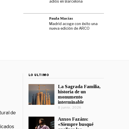
adiós en Barcelona
Paula Macías
Madrid acoge con éxito una
nueva edición de ARCO
LO ÚLTIMO
La Sagrada Familia,
historia de un
monumento
interminable
8 junio, 2026
tural de
Anxos Fazáns:
«Siempre busqué
licados