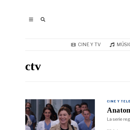
CINE Y TV
MÚSI
ctv
CINE Y TEL
Anatomí
La serie re