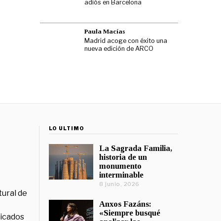
adiós en Barcelona
Paula Macías
Madrid acoge con éxito una
nueva edición de ARCO
LO ÚLTIMO
La Sagrada Familia,
historia de un
monumento
interminable
8 junio, 2026
tural de
Anxos Fazáns:
«Siempre busqué
licados