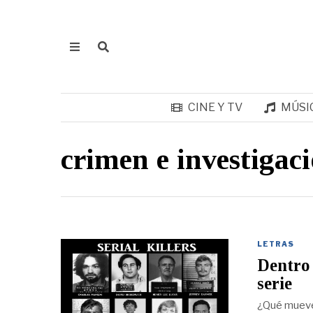
CINE Y TV
MÚSI
crimen e investigac
LETRAS
Dentro 
serie
¿Qué mueve 