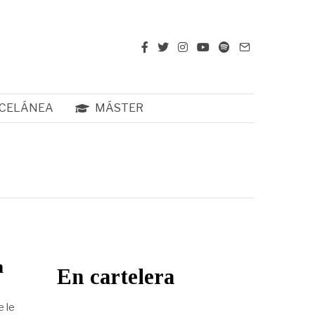
CELÁNEA
MÁSTER
n
En cartelera
e le