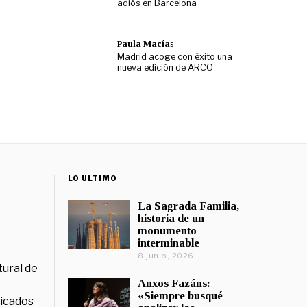
adiós en Barcelona
Paula Macías
Madrid acoge con éxito una
nueva edición de ARCO
LO ÚLTIMO
La Sagrada Familia,
historia de un
monumento
interminable
8 junio, 2026
tural de
Anxos Fazáns:
«Siempre busqué
licados