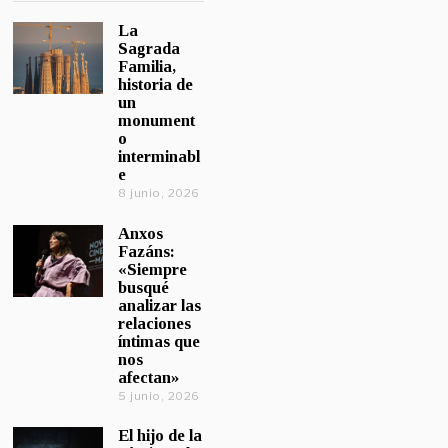
La
Sagrada
Familia,
historia de
un
monument
o
interminabl
e
8 junio, 2026
Anxos
Fazáns:
«Siempre
busqué
analizar las
relaciones
íntimas que
nos
afectan»
5 junio, 2026
El hijo de la