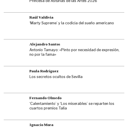
Princesa de Asturias de las Artes 2026
Raúl Valdivia
‘Marty Supreme’ y la codicia del sueño americano
Alejandro Santos
Antonio Tamayo: «Pinto por necesidad de expresión,
no por la fama»
Paula Rodríguez
Los secretos ocultos de Sevilla
Fernando Olmedo
‘Calentamiento’ y ‘Los miserables’ se reparten los
cuartos premios Talía
Ignacio Mora