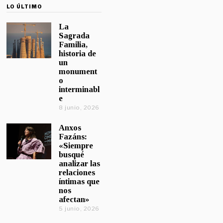
LO ÚLTIMO
La
Sagrada
Familia,
historia de
un
monument
o
interminabl
e
8 junio, 2026
Anxos
Fazáns:
«Siempre
busqué
analizar las
relaciones
íntimas que
nos
afectan»
5 junio, 2026