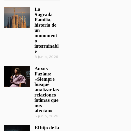
La
Sagrada
Familia,
historia de
un
monument
o
interminabl
e
8 junio, 2026
Anxos
Fazáns:
«Siempre
busqué
analizar las
relaciones
íntimas que
nos
afectan»
5 junio, 2026
El hijo de la