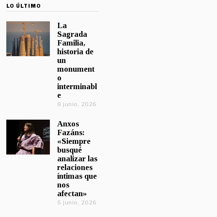
LO ÚLTIMO
La
Sagrada
Familia,
historia de
un
monument
o
interminabl
e
8 junio, 2026
Anxos
Fazáns:
«Siempre
busqué
analizar las
relaciones
íntimas que
nos
afectan»
5 junio, 2026