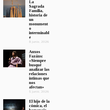
La
Sagrada
Familia,
historia de
un
monument
o
interminabl
e
8 junio, 2026
Anxos
Fazáns:
«Siempre
busqué
analizar las
relaciones
íntimas que
nos
afectan»
5 junio, 2026
El hijo de la
cómica, el