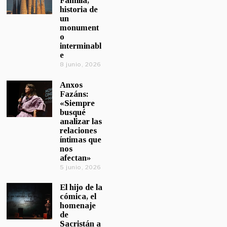
Familia,
historia de
un
monument
o
interminabl
e
8 junio, 2026
Anxos
Fazáns:
«Siempre
busqué
analizar las
relaciones
íntimas que
nos
afectan»
5 junio, 2026
El hijo de la
cómica, el
homenaje
de
Sacristán a