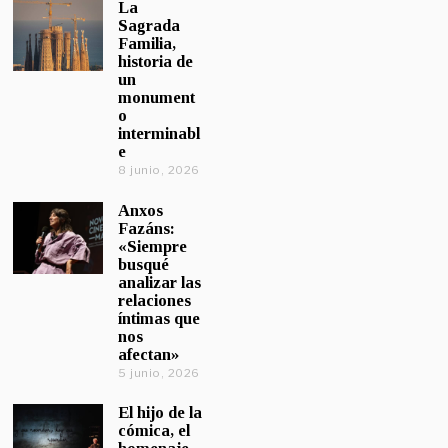
La
Sagrada
Familia,
historia de
un
monument
o
interminabl
e
8 junio, 2026
Anxos
Fazáns:
«Siempre
busqué
analizar las
relaciones
íntimas que
nos
afectan»
5 junio, 2026
El hijo de la
cómica, el