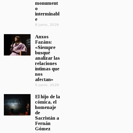
monument
o
interminabl
e
8 junio, 2026
Anxos
Fazáns:
«Siempre
busqué
analizar las
relaciones
íntimas que
nos
afectan»
5 junio, 2026
El hijo de la
cómica, el
homenaje
de
Sacristán a
Fernán
Gómez