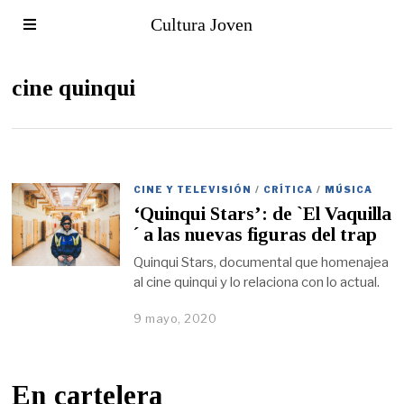
Cultura Joven
cine quinqui
CINE Y TELEVISIÓN
/
CRÍTICA
/
MÚSICA
‘Quinqui Stars’: de `El Vaquilla
´ a las nuevas figuras del trap
Quinqui Stars, documental que homenajea
al cine quinqui y lo relaciona con lo actual.
9 mayo, 2020
En cartelera