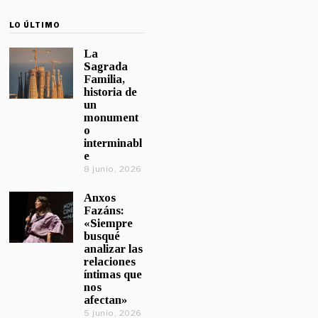
LO ÚLTIMO
La
Sagrada
Familia,
historia de
un
monument
o
interminabl
e
8 junio, 2026
Anxos
Fazáns:
«Siempre
busqué
analizar las
relaciones
íntimas que
nos
afectan»
5 junio, 2026