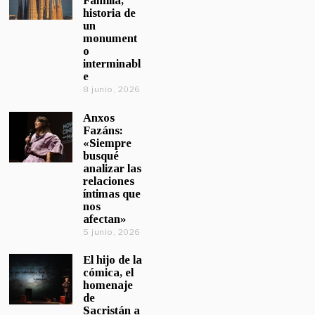
Familia,
historia de
un
monument
o
interminabl
e
8 junio, 2026
Anxos
Fazáns:
«Siempre
busqué
analizar las
relaciones
íntimas que
nos
afectan»
5 junio, 2026
El hijo de la
cómica, el
homenaje
de
Sacristán a