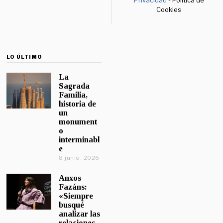
Privacidad
- Política de
Cookies
LO ÚLTIMO
La
Sagrada
Familia,
historia de
un
monument
o
interminabl
e
8 junio, 2026
Anxos
Fazáns:
«Siempre
busqué
analizar las
relaciones