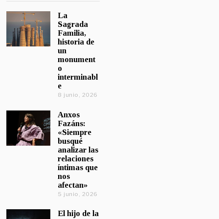
La
Sagrada
Familia,
historia de
un
monument
o
interminabl
e
8 junio, 2026
Anxos
Fazáns:
«Siempre
busqué
analizar las
relaciones
íntimas que
nos
afectan»
5 junio, 2026
El hijo de la