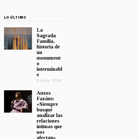
LO ÚLTIMO
La
Sagrada
Familia,
historia de
un
monument
o
interminabl
e
8 junio, 2026
Anxos
Fazáns:
«Siempre
busqué
analizar las
relaciones
íntimas que
nos
afectan»