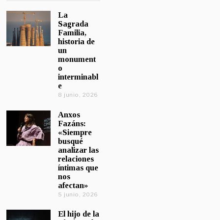
La
Sagrada
Familia,
historia de
un
monument
o
interminabl
e
8 junio, 2026
Anxos
Fazáns:
«Siempre
busqué
analizar las
relaciones
íntimas que
nos
afectan»
5 junio, 2026
El hijo de la