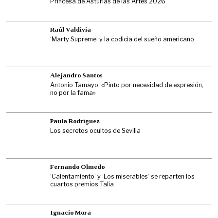
Princesa de Asturias de las Artes 2026
Raúl Valdivia
‘Marty Supreme’ y la codicia del sueño americano
Alejandro Santos
Antonio Tamayo: «Pinto por necesidad de expresión,
no por la fama»
Paula Rodríguez
Los secretos ocultos de Sevilla
Fernando Olmedo
‘Calentamiento’ y ‘Los miserables’ se reparten los
cuartos premios Talía
Ignacio Mora