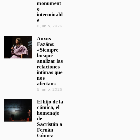
monument
o
interminabl
e
8 junio, 2026
Anxos
Fazáns:
«Siempre
busqué
analizar las
relaciones
íntimas que
nos
afectan»
5 junio, 2026
El hijo de la
cómica, el
homenaje
de
Sacristán a
Fernán
Gómez