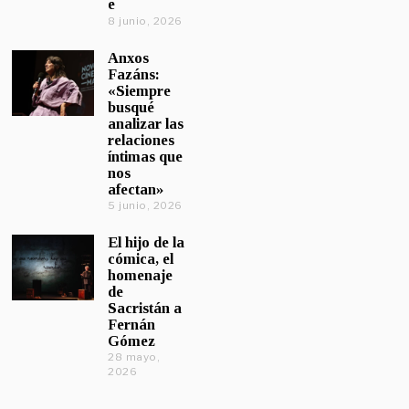
e
8 junio, 2026
Anxos
Fazáns:
«Siempre
busqué
analizar las
relaciones
íntimas que
nos
afectan»
5 junio, 2026
El hijo de la
cómica, el
homenaje
de
Sacristán a
Fernán
Gómez
28 mayo,
2026