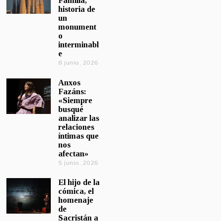
Familia,
historia de
un
monument
o
interminabl
e
8 junio, 2026
Anxos
Fazáns:
«Siempre
busqué
analizar las
relaciones
íntimas que
nos
afectan»
5 junio, 2026
El hijo de la
cómica, el
homenaje
de
Sacristán a