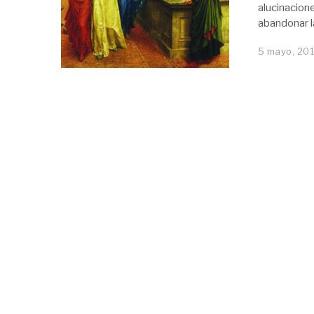
alucinacion
abandonar la
5 mayo, 201