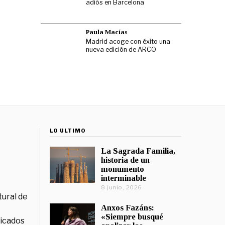
adiós en Barcelona
Paula Macías
Madrid acoge con éxito una
nueva edición de ARCO
LO ÚLTIMO
La Sagrada Familia,
historia de un
monumento
interminable
8 junio, 2026
tural de
Anxos Fazáns:
«Siempre busqué
licados