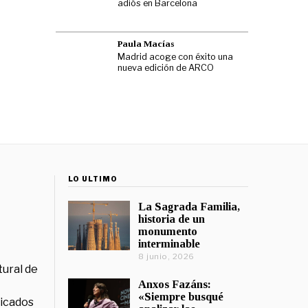
adiós en Barcelona
Paula Macías
Madrid acoge con éxito una
nueva edición de ARCO
LO ÚLTIMO
La Sagrada Familia,
historia de un
monumento
interminable
8 junio, 2026
tural de
Anxos Fazáns:
«Siempre busqué
licados