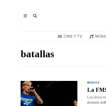
CINE Y TV
MÚSI
batallas
MÚSICA
La FMS
Los doce me
ansiado ani