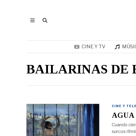
CINE Y TV
MÚSI
BAILARINAS DE
CINE Y TEL
AGUA
Cuando cier
surcos rítm