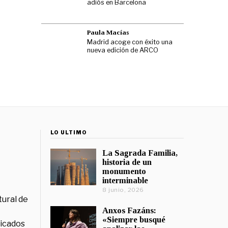
adiós en Barcelona
Paula Macías
Madrid acoge con éxito una
nueva edición de ARCO
LO ÚLTIMO
La Sagrada Familia,
historia de un
monumento
interminable
8 junio, 2026
tural de
Anxos Fazáns:
«Siempre busqué
licados