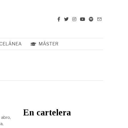
CELÁNEA
MÁSTER
En cartelera
 abro,
a,