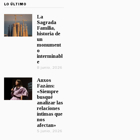
LO ÚLTIMO
La
Sagrada
Familia,
historia de
un
monument
o
interminabl
e
8 junio, 2026
Anxos
Fazáns:
«Siempre
busqué
analizar las
relaciones
íntimas que
nos
afectan»
5 junio, 2026