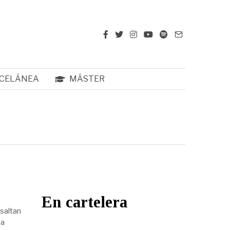
CELÁNEA
MÁSTER
En cartelera
saltan
na