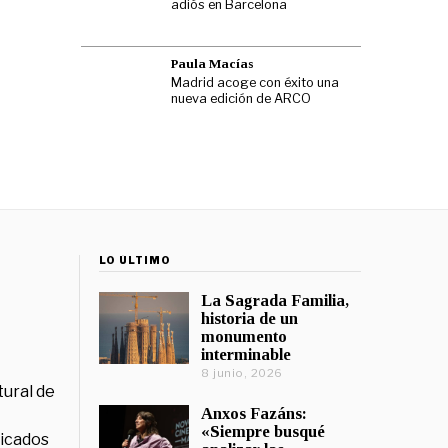
adiós en Barcelona
Paula Macías
Madrid acoge con éxito una
nueva edición de ARCO
LO ÚLTIMO
La Sagrada Familia,
historia de un
monumento
interminable
8 junio, 2026
tural de
Anxos Fazáns:
«Siempre busqué
licados