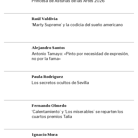
Princesa de Asturias de las Artes 2026
Raúl Valdivia
‘Marty Supreme’ y la codicia del sueño americano
Alejandro Santos
Antonio Tamayo: «Pinto por necesidad de expresión,
no por la fama»
Paula Rodríguez
Los secretos ocultos de Sevilla
Fernando Olmedo
‘Calentamiento’ y ‘Los miserables’ se reparten los
cuartos premios Talía
Ignacio Mora