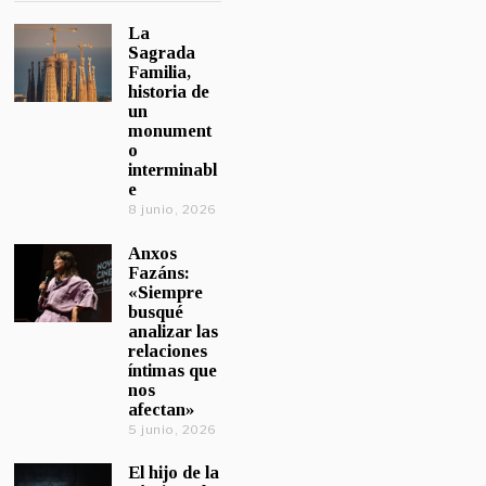
La
Sagrada
Familia,
historia de
un
monument
o
interminabl
e
8 junio, 2026
Anxos
Fazáns:
«Siempre
busqué
analizar las
relaciones
íntimas que
nos
afectan»
5 junio, 2026
El hijo de la