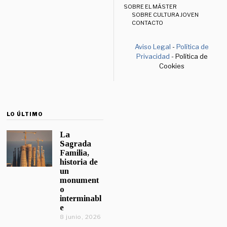
SOBRE EL MÁSTER
SOBRE CULTURA JOVEN
CONTACTO
Aviso Legal
-
Política de
Privacidad
- Política de
Cookies
LO ÚLTIMO
La
Sagrada
Familia,
historia de
un
monument
o
interminabl
e
8 junio, 2026