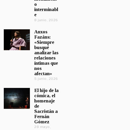
o
interminabl
e
8 junio, 2026
Anxos
Fazáns:
«Siempre
busqué
analizar las
relaciones
íntimas que
nos
afectan»
5 junio, 2026
El hijo de la
cómica, el
homenaje
de
Sacristán a
Fernán
Gómez
28 mayo,