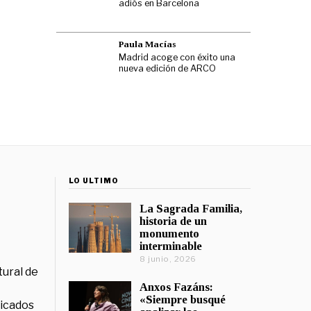
adiós en Barcelona
Paula Macías
Madrid acoge con éxito una
nueva edición de ARCO
LO ÚLTIMO
La Sagrada Familia,
historia de un
monumento
interminable
8 junio, 2026
tural de
Anxos Fazáns:
«Siempre busqué
licados