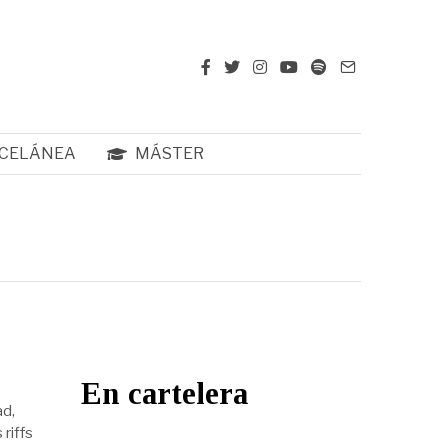
CELÁNEA
MÁSTER
En cartelera
ad,
riffs