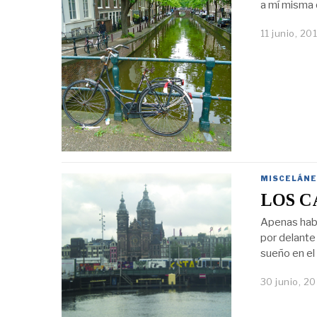
a mí misma q
11 junio, 20
MISCELÁNE
LOS C
Apenas hab
por delante 
sueño en el
30 junio, 20