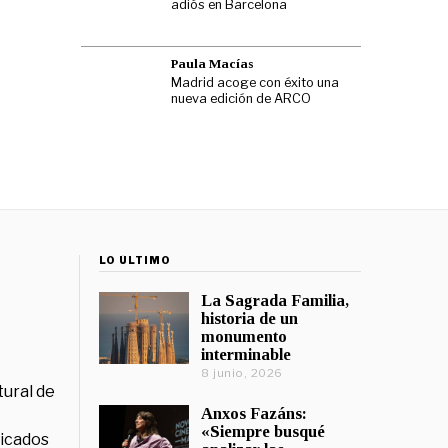
adiós en Barcelona
Paula Macías
Madrid acoge con éxito una
nueva edición de ARCO
LO ÚLTIMO
La Sagrada Familia,
historia de un
monumento
interminable
8 junio, 2026
tural de
Anxos Fazáns:
«Siempre busqué
licados