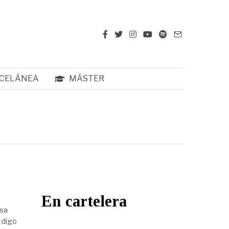
CELÁNEA
MÁSTER
En cartelera
esa
 digo