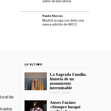
adiós en Barcelona
Paula Macías
Madrid acoge con éxito una
nueva edición de ARCO
LO ÚLTIMO
La Sagrada Familia,
historia de un
monumento
interminable
8 junio, 2026
tural de
Anxos Fazáns:
«Siempre busqué
licados