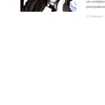
vio notable
principalme
27 febrero,