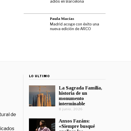
adiós en Barcelona
Paula Macías
Madrid acoge con éxito una
nueva edición de ARCO
LO ÚLTIMO
La Sagrada Familia,
historia de un
monumento
interminable
8 junio, 2026
tural de
Anxos Fazáns:
«Siempre busqué
licados