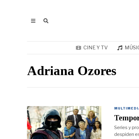
CINE Y TV
MÚSI
Adriana Ozores
MULTIMEDI
Tempor
Series y pr
despiden est