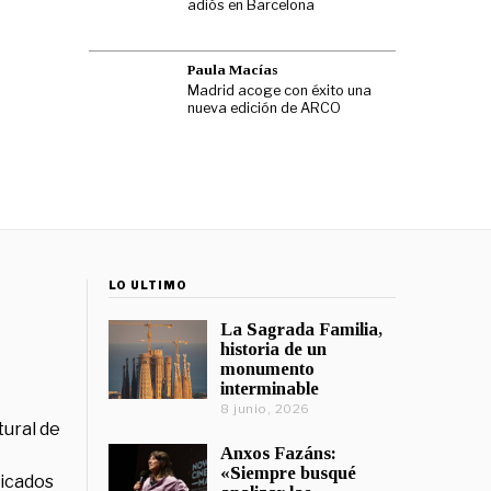
adiós en Barcelona
Paula Macías
Madrid acoge con éxito una
nueva edición de ARCO
LO ÚLTIMO
La Sagrada Familia,
historia de un
monumento
interminable
8 junio, 2026
tural de
Anxos Fazáns:
«Siempre busqué
licados