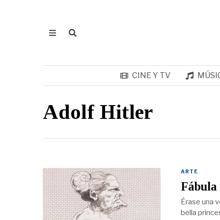
CINE Y TV
MÚSI
Adolf Hitler
ARTE
Fábula 
Érase una v
bella prince