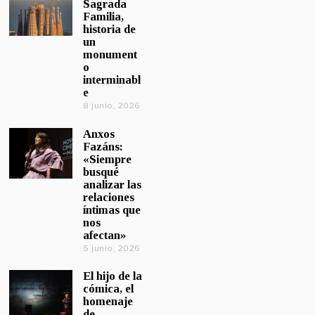
Sagrada
Familia,
historia de
un
monument
o
interminabl
e
8 junio, 2026
Anxos
Fazáns:
«Siempre
busqué
analizar las
relaciones
íntimas que
nos
afectan»
5 junio, 2026
El hijo de la
cómica, el
homenaje
de