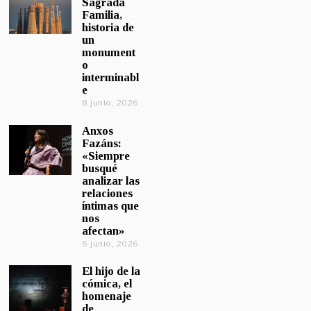
Sagrada
Familia,
historia de
un
monument
o
interminabl
e
8 junio, 2026
Anxos
Fazáns:
«Siempre
busqué
analizar las
relaciones
íntimas que
nos
afectan»
5 junio, 2026
El hijo de la
cómica, el
homenaje
de